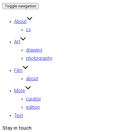
Toggle navigation
About
cv
Art
drawing
photography
Film
about
More
curator
edition
Text
Stay in touch